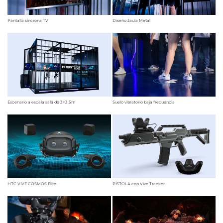
Pantalla síncrona TV
Diseño Jaula Metal
Escenario a escala sala de 3×3,5m
Suelo vibratorio baja frecuencia
HTC VIVE COSMOS Elite
PISTOLA con Vive Tracker