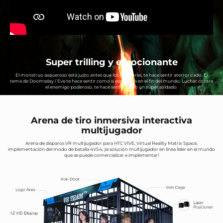
Super trilling y emocionante
El monstruo asqueroso está justo antes que los jugadores, te hace sentir aterrorizado. El
tema de Doomsday / Eve te hace sentir como si estuvieras en el fin del mundo. Luchar contra
el enemigo poderoso, te hace sentir como un súper soldado.
Arena de tiro inmersiva interactiva
multijugador
Arena de disparos VR multijugador para HTC VIVE, Virtual Reality Matrix Space,
implementación del modo de batalla 4VS4, ¡la solución multijugador en línea líder en el mundo
que se puede comercializar e implementar!