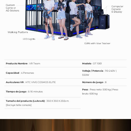
Producto Nombre
: VR Team
Modelo
: OT 1001
Voltaje / Potencia
: 110-240V |
Capacidad
: 4 Personas
550W
Auriculares VR
: HTC VIVE COSMOS ELITE
Número de juego
: 8
Peso
: Peso neto: 500 kg | Peso
Tiempo de juego
: 6-16 minutos
bruto: 600 kg
Tamaño del producto (LxAnxAl)
: 350 X 350 X 250cm
[Excluye talla consola]