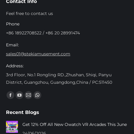
Contact Info
Feel free to contact us
Phone
+86 18922708522 / +86 20 28991474
Email:
sales01@stekiamusement.com
Address:
3rd Floor, No.1 Rongling RD.,Zhushan, Shiqi, Panyu
District, Guangzhou, Guangdong,China / PC:511450
Encuéntranos en:
Facebook
YouTube
Mail
Whatsapp
page
page
page
page
Recent Blogs
opens
opens
opens
opens
in
in
in
in
Get 12% Off All New Owatch VR Arcades This June
new
new
new
new
24/06/2026