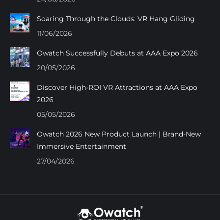
window
window
window
window
Soaring Through the Clouds: VR Hang Gliding
11/06/2026
Owatch Successfully Debuts at AAA Expo 2026
20/05/2026
Discover High-ROI VR Attractions at AAA Expo
2026
05/05/2026
Owatch 2026 New Product Launch | Brand-New
Immersive Entertainment
27/04/2026