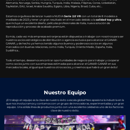
Alemania, Noruega, Serbia, Hungría, Turquía, India, Malasia, Filipinas, Corea, Uzbekistán,
Tayikistán, EAU, Israel, Arabia Saudita, Egipto, Libia, Nigeria, Brasil, Cuba, etc…
Estamos orgullosos de lanzar nuestra NUEVA
Serie 2.0 VR
con un total de 8 modelos a
mediados de 2023 y tener un gran resultado en el mercado debido a la
calidad top y ultra
,
que incluye un excelente diseño, películas profesionales de Italia, nueva solución de
reproducción y proceso de acabado premium.
Es más, cada vez más empresas extranjeras están dispuestas a trabajar con nosotros para ser
nuestros socios estratégicos de distribución o agencia exclusiva para alcanzar el GANAR-
GANAR, y de hecho ya hemos tenido algunos buenos y poderosos socios en algunos
mercados con buenas relaciones, como India, Turquía, Oriente Medio, España, Italia,
Sudáfrica…
Todo el tiempo, deseamos encontrar oportunidades de negocio para trabajar y cooperar
como socios junto con sus empresas estimadas para alcanzar el GANAR-GANAR en sus
mercados locales, al igual que nuestros otros socios, y creemos que habrá un gran éxito!
Nuestro Equipo
¡El trabajo en equipo es la clave de nuestro éxito a escala global! Nos apasiona la industria en la
que nos involucramos y contamos con un grupo de innovadoras, experimentadas y un gran
equipo. Una sólida línea de productos junto con una excelente calidad es uno de los factores
clave de nuestro éxito.