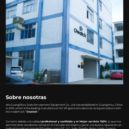
Sobre nosotras
We GuangZhou Steki Amusement Equipment Co., Ltd was established in Guangzhou, China
in 2015, which is the leading manufacturer for VR game simulators & racing simulators with
the trademark “
Owatch
”.
Correcto debido a la calidad
profesional y confiable y el Mejor servicio 100%
, lo que nos
permite tener excelentes ventas en el mercado extranjero y ganar una buena reputación en
todo el mundo en más de 100 países, como EE. UU., Italia, España, Reino Unido, Francia,