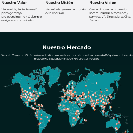
Nuestro Valor
Nuestra Misión
Nuestra Visión
“Sé Amable, Sé Profesional”,
Haz reír a la gente en el mundo
Convertirnos en el proveedor
piensa y trabaja
de la diversión.
líder mundial de atracciones y
profesionalmente y sé siempre
servicios, VR, Simuladores, Cine,
amigable con los clientes.
Paseos…
Nuestro Mercado
Owatch One-stop VR Experience Station se vende en todo el mundo en más de 100 países, cubriendo
más de 910 ciudades y más de 750 clientes y socios