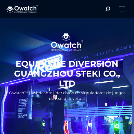
Search:
EQUIPO DE DIVERSIÓN
GUANGZHOU STEKI CO.,
LTD
Owatch™ | Fabricante líder chino de simuladores de juegos
de realidad virtual