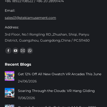
+86 18922708522 / +86 20 28991474
Email:
sales01@stekiamusement.com
Address:
3rd Floor, No.1 Rongling RD.,Zhushan, Shiqi, Panyu
District, Guangzhou, Guangdong,China / PC:511450
Encuéntranos en:
Facebook
YouTube
Mail
Whatsapp
page
page
page
page
Recent Blogs
opens
opens
opens
opens
in
in
in
in
Get 12% Off All New Owatch VR Arcades This June
new
new
new
new
24/06/2026
window
window
window
window
Soaring Through the Clouds: VR Hang Gliding
11/06/2026