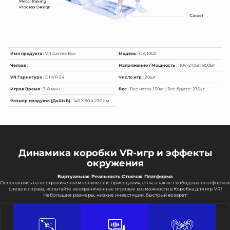
Имя продукта
: VR Games Box
Модель
: OA 1003
Челове
: 1
Напряжение / Мощность
: 110V-240В | 800Вт
VR Гарнитура
: DPVR E4
Число игр
: 20шт
Играя Время
: 3-8 мин
Вес
: Вес нетто: 130кг | Вес брутто: 230кг
Размер продукта (ДxШxВ)
: 140 X 80 X 230 см
Динамика коробки VR-игр и эффекты
окружения
Виртуальная Реальность Стоячая Платформа
Основываясь на неограниченном количестве приседания, стоя, а также свободных платформах
слева и справа, испытайте неограниченные игровые возможности в Коробка для игр VR!
Небольшие размеры, низкие инвестиции, быстрый возврат!