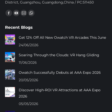
District, Guangzhou, Guangdong,China / PC:511450
Найдите нас:
Facebook
YouTube
Почта
Whatsapp
page
page
page
page
Recent Blogs
opens
opens
opens
opens
in
in
in
in
Get 12% Off All New Owatch VR Arcades This June
new
new
new
new
24/06/2026
window
window
window
window
Soaring Through the Clouds: VR Hang Gliding
11/06/2026
Owatch Successfully Debuts at AAA Expo 2026
20/05/2026
Discover High-ROI VR Attractions at AAA Expo
2026
05/05/2026