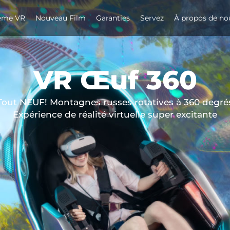
hème VR
Nouveau Film
Garanties
Servez
À propos de no
VR Œuf 360
Tout NEUF! Montagnes russes rotatives à 360 degré
Expérience de réalité virtuelle super excitante