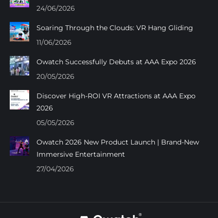
new
new
new
new
24/06/2026
window
window
window
window
Soaring Through the Clouds: VR Hang Gliding
11/06/2026
Owatch Successfully Debuts at AAA Expo 2026
20/05/2026
Discover High-ROI VR Attractions at AAA Expo
2026
05/05/2026
Owatch 2026 New Product Launch | Brand-New
Immersive Entertainment
27/04/2026