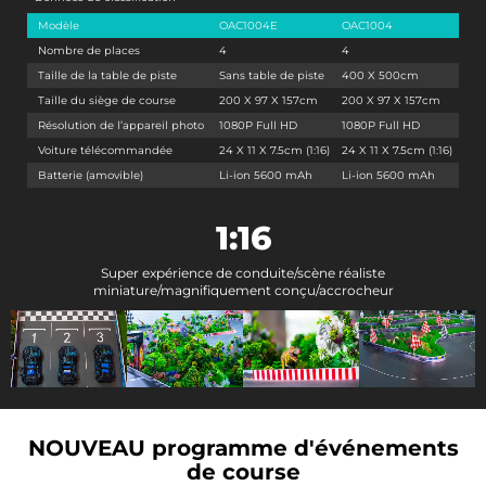
Modèle
OAC1004E
OAC1004
Nombre de places
4
4
Taille de la table de piste
Sans table de piste
400 X 500cm
Taille du siège de course
200 X 97 X 157cm
200 X 97 X 157cm
Résolution de l’appareil photo
1080P Full HD
1080P Full HD
Voiture télécommandée
24 X 11 X 7.5cm (1:16)
24 X 11 X 7.5cm (1:16)
Batterie (amovible)
Li-ion 5600 mAh
Li-ion 5600 mAh
1:16
Super expérience de conduite/scène réaliste
miniature/magnifiquement conçu/accrocheur
NOUVEAU programme d'événements
de course