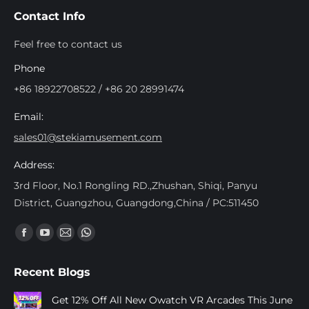
Contact Info
Feel free to contact us
Phone
+86 18922708522 / +86 20 28991474
Email:
sales01@stekiamusement.com
Address:
3rd Floor, No.1 Rongling RD.,Zhushan, Shiqi, Panyu
District, Guangzhou, Guangdong,China / PC:511450
Trouvez nous sur :
Facebook
YouTube
Mail
Whatsapp
page
page
page
page
Recent Blogs
opens
opens
opens
opens
in
in
in
in
Get 12% Off All New Owatch VR Arcades This June