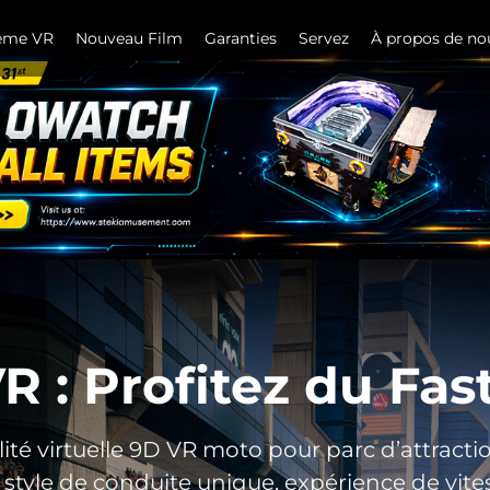
hème VR
Nouveau Film
Garanties
Servez
À propos de no
Moto VR
éalité virtuelle : 360° Immersion Profitez du Fast
OI élevé ! GAGNEZ DE L’argent Projet d’entreprise
 : Profitez du Fas
é virtuelle 9D VR moto pour parc d’attraction
, style de conduite unique, expérience de vites