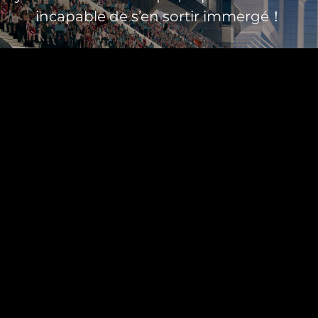
incapable de s’en sortir immergé！