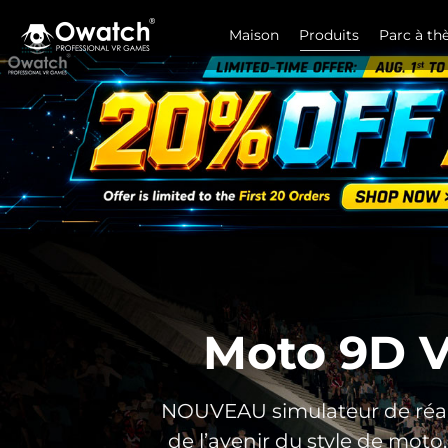
Maison
Produits
Parc à t
Moto de r
R
Moto 9D VR
NOUVEAU simulateur de réalit
de l’avenir du style de moto