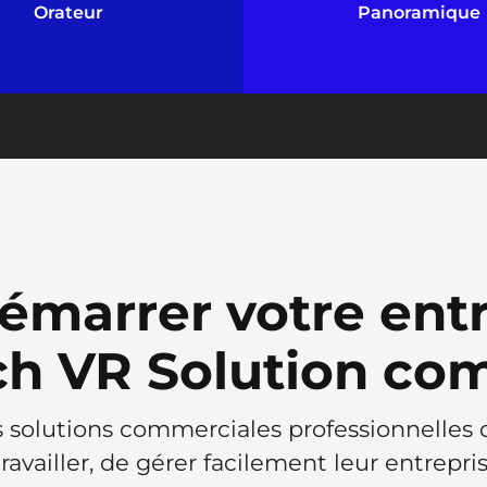
très bien !
une gamme complète
Orateur
Panoramique
divertissements
démarrer votre ent
h VR Solution co
 solutions commerciales professionnelles
availler, de gérer facilement leur entrepris