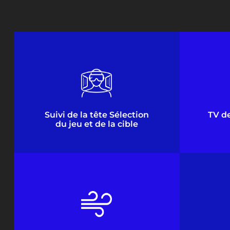
Casque Panoramique VR
Att
Casque VR en libre-service, portez
L'écran
le verre et choisissez le jeu auquel
co
vous aimez jouer.
Suivi de la tête Sélection
TV d
du jeu et de la cible
Palpitant et excitant
Son 
L'air a soudainement soufflé de la
Equipé
gauche et de la droite
le ca