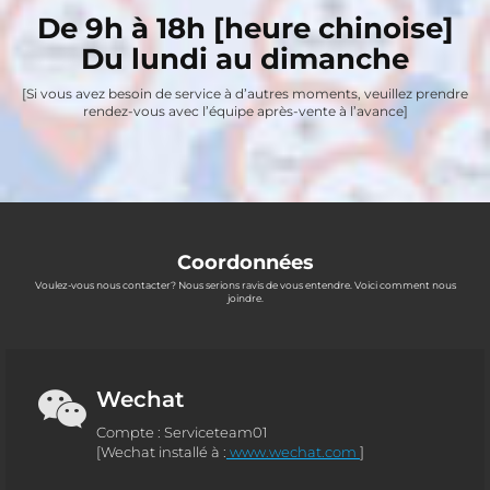
De 9h à 18h [heure chinoise]
Du lundi au dimanche
[Si vous avez besoin de service à d’autres moments, veuillez prendre
rendez-vous avec l’équipe après-vente à l’avance]
Coordonnées
Voulez-vous nous contacter? Nous serions ravis de vous entendre. Voici comment nous
joindre.
Wechat
Compte : Serviceteam01
[Wechat installé à :
www.wechat.com
]