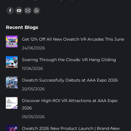
Trouvez nous sur :
Facebook
YouTube
Mail
Whatsapp
page
page
page
page
Recent Blogs
opens
opens
opens
opens
in
in
in
in
Get 12% Off All New Owatch VR Arcades This June
new
new
new
new
24/06/2026
window
window
window
window
Soaring Through the Clouds: VR Hang Gliding
11/06/2026
Owatch Successfully Debuts at AAA Expo 2026
20/05/2026
Discover High-ROI VR Attractions at AAA Expo
2026
05/05/2026
Owatch 2026 New Product Launch | Brand-New