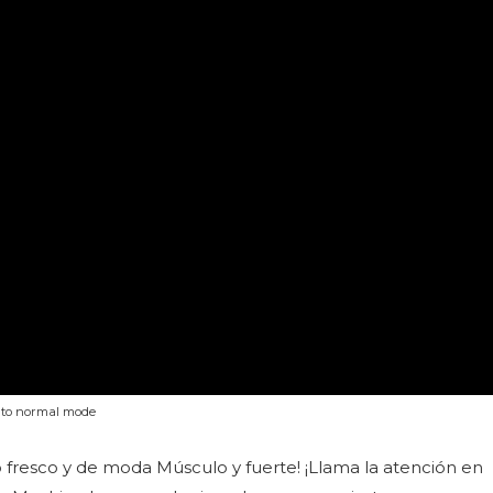
g to normal mode
fresco y de moda Músculo y fuerte! ¡Llama la atención en