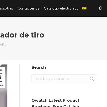
nosotras
Contáctenos
Catálogo electrónico
Sear
ador de tiro
 VR…
Search
ne
9
Search:
19
Owatch Latest Product
Brochure. Free Catalog