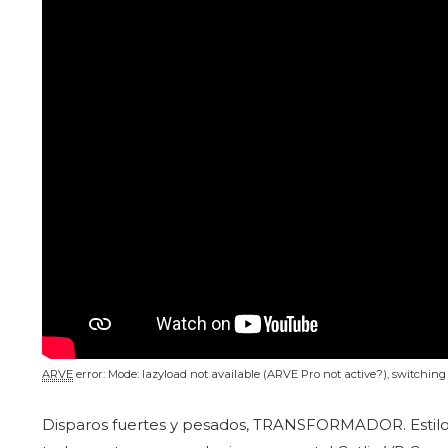
ARVE
error: Mode: lazyload not available (ARVE Pro not active?), switchin
Disparos fuertes y pesados, TRANSFORMADOR. Estilo 