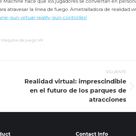
e Machine hace que los jugadores se conviertan en person
 atravesar la línea de fuego. Ametralladora de realidad vir
-gun-virtual-reality-gun-controller/
:
Máquina de juego VR
SIGUIENTE
Realidad virtual: imprescindible
en el futuro de los parques de
Entrada
siguiente:
atracciones
duct
Contact Info