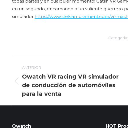
todas partes y en cualquier momento! Gatlin VR Gam
en un segundo, encarnando a un valiente guerrero para
simulador
https://www.stekiamusement.com/vr-machine
Categoría
Navegación
ANTERIOR
entre
Owatch VR racing VR simulador
de conducción de automóviles
Entrada
entradas
anterior:
para la venta
Owatch
HOT Pro