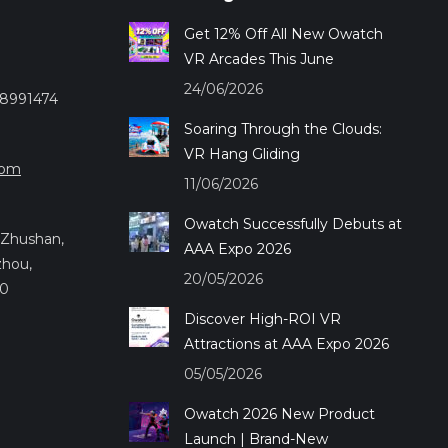
Get 12% Off All New Owatch
VR Arcades This June
24/06/2026
28991474
Soaring Through the Clouds:
VR Hang Gliding
com
11/06/2026
Owatch Successfully Debuts at
.,Zhushan,
AAA Expo 2026
zhou,
20/05/2026
50
Discover High-ROI VR
Attractions at AAA Expo 2026
05/05/2026
Owatch 2026 New Product
Launch | Brand-New