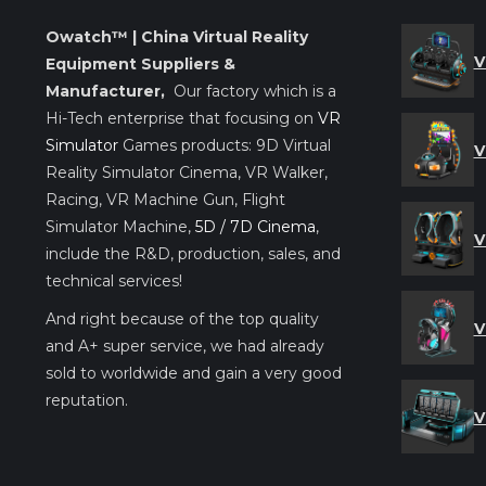
Owatch™ | China Virtual Reality
V
Equipment Suppliers &
Manufacturer,
Our factory which is a
Hi-Tech enterprise that focusing on
VR
Simulator
Games products: 9D Virtual
V
Reality Simulator Cinema, VR Walker,
Racing, VR Machine Gun, Flight
Simulator Machine,
5D / 7D Cinema
,
V
include the R&D, production, sales, and
technical services!
And right because of the top quality
V
and A+ super service, we had already
sold to worldwide and gain a very good
reputation.
V