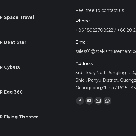
Feel free to contact us
R Space Travel
Phone
+86 18922708522 / +86 20 
Email:
R Beat Star
sales01@stekiamusement.
Address:
R CyberX
3rd Floor, No.1 Rongling RD
Shiqi, Panyu District, Guang
Guangdong,China / PC:5114
R Egg 360
Encuéntranos en:
Facebook
YouTube
Mail
Whatsapp
page
page
page
page
R Flying Theater
opens
opens
opens
opens
in
in
in
in