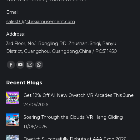
Email:
sales01@stekiamusement.com
Address:
3rd Floor, No.1 Rongling RD.,Zhushan, Shiqi, Panyu
District, Guangzhou, Guangdong,China / PC:511450
Encuéntranos en:
Facebook
YouTube
Mail
Whatsapp
page
page
page
page
Recent Blogs
opens
opens
opens
opens
in
in
in
in
Get 12% Off All New Owatch VR Arcades This June
new
new
new
new
24/06/2026
window
window
window
window
Soaring Through the Clouds: VR Hang Gliding
11/06/2026
Owatch Successfully Debuts at AAA Expo 2026