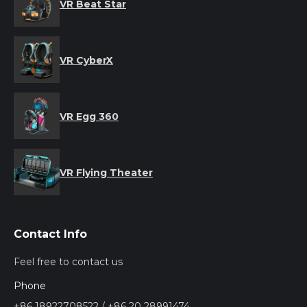
VR Beat Star
VR CyberX
VR Egg 360
VR Flying Theater
Contact Info
Feel free to contact us
Phone
+86 18922708522 / +86 20 28991474