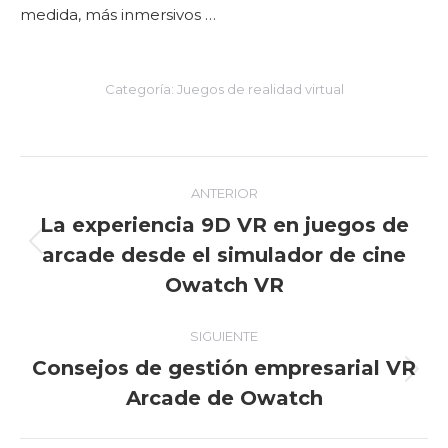
medida, más inmersivos …
Categoría:
Juegos de realidad virtual
Navegación
ANTERIOR
entre
La experiencia 9D VR en juegos de
arcade desde el simulador de cine
Entrada
entradas
anterior:
Owatch VR
SIGUIENTE
Consejos de gestión empresarial VR
Entrada
Arcade de Owatch
siguiente: