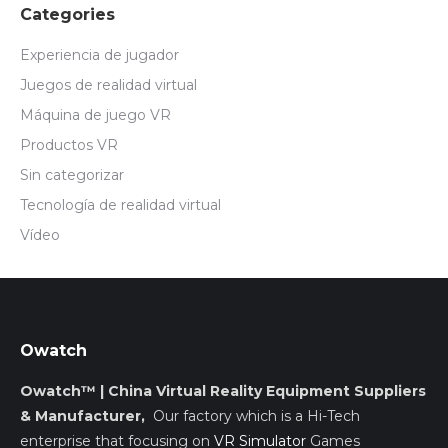
Categories
Experiencia de jugador
Juegos de realidad virtual
Máquina de juego VR
Productos VR
Sin categorizar
Tecnología de realidad virtual
Vídeo
Owatch
Owatch™ | China Virtual Reality Equipment Suppliers
& Manufacturer,
Our factory which is a Hi-Tech
enterprise that focusing on
VR Simulator
Games