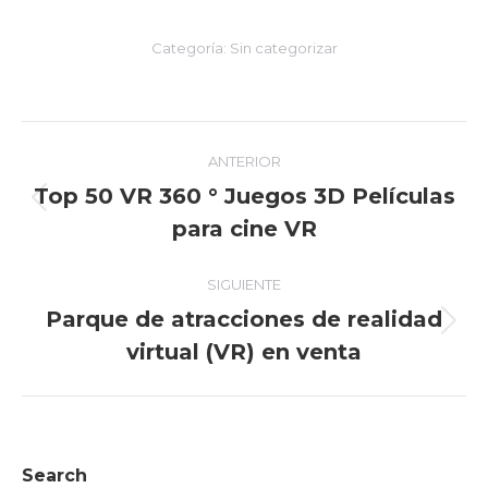
Categoría:
Sin categorizar
Navegación
ANTERIOR
entre
Top 50 VR 360 ° Juegos 3D Películas
Entrada
para cine VR
entradas
anterior:
SIGUIENTE
Parque de atracciones de realidad
Entrada
virtual (VR) en venta
siguiente:
Search