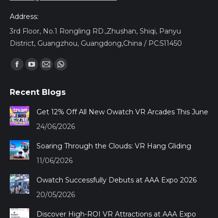
Address:
3rd Floor, No.1 Rongling RD.,Zhushan, Shiqi, Panyu
District, Guangzhou, Guangdong,China / PC:511450
Encuéntranos en:
Facebook
YouTube
Mail
Whatsapp
page
page
page
page
Recent Blogs
opens
opens
opens
opens
in
in
in
in
Get 12% Off All New Owatch VR Arcades This June
new
new
new
new
24/06/2026
window
window
window
window
Soaring Through the Clouds: VR Hang Gliding
11/06/2026
Owatch Successfully Debuts at AAA Expo 2026
20/05/2026
Discover High-ROI VR Attractions at AAA Expo