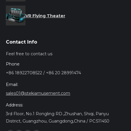
VR Flying Theater
Contact Info
Feel free to contact us
Phone
+86 18922708522 / +86 20 28991474
Email:
sales01@stekiamusement.com
Address:
3rd Floor, No.1 Rongling RD.,Zhushan, Shiqi, Panyu
District, Guangzhou, Guangdong,China / PC:511450