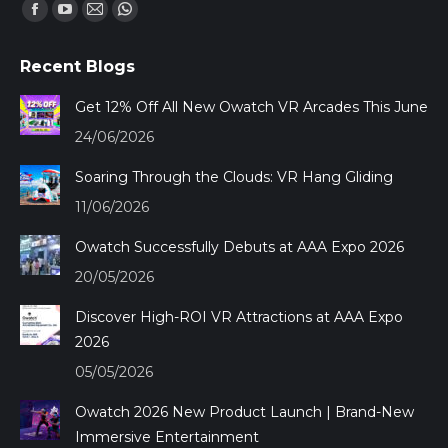
Encuéntranos en:
Facebook
YouTube
Mail
Whatsapp
page
page
page
page
Recent Blogs
opens
opens
opens
opens
in
in
in
in
Get 12% Off All New Owatch VR Arcades This June
new
new
new
new
24/06/2026
window
window
window
window
Soaring Through the Clouds: VR Hang Gliding
11/06/2026
Owatch Successfully Debuts at AAA Expo 2026
20/05/2026
Discover High-ROI VR Attractions at AAA Expo
2026
05/05/2026
Owatch 2026 New Product Launch | Brand-New
Immersive Entertainment