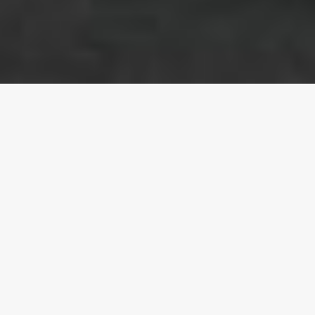
Base en plataforma de seis grados de
libertad. ¡La simulación de movimiento
es más precisa, mayor tiempo de
respuesta y aceleración más rápida
para mejorar enormemente el efecto
de realidad virtual!
Proveedores de cine 9d VR 6 asientos