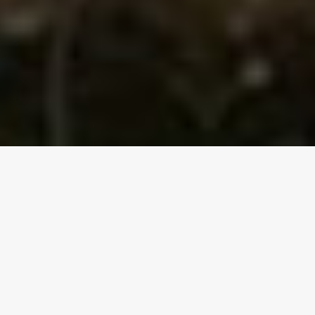
Non seulement ajouter une capacité de
2 ou 3 places, Base sur la plate-forme
6-Dof. La simulation de mouvement
est plus précise, avec un temps de
réponse plus long et une accélération
plus rapide pour rendre le jeu plus
excitant et plus immersif!
Cinéma en mouvement 6Dof 9D