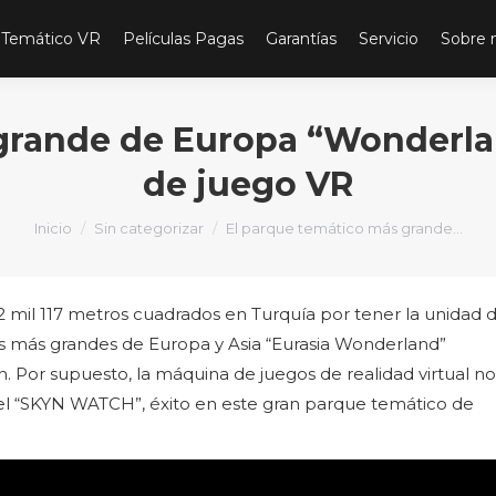
 Temático VR
Películas Pagas
Garantías
Servicio
Sobre 
 grande de Europa “Wonderla
de juego VR
Estás aquí:
Inicio
Sin categorizar
El parque temático más grande…
 2 mil 117 metros cuadrados en Turquía por tener la unidad 
s más grandes de Europa y Asia “Eurasia Wonderland”
n. Por supuesto, la máquina de juegos de realidad virtual no
 ¡el “SKYN WATCH”, éxito en este gran parque temático de