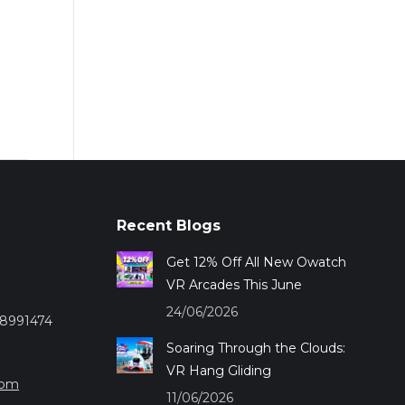
Recent Blogs
Get 12% Off All New Owatch
VR Arcades This June
24/06/2026
28991474
Soaring Through the Clouds:
VR Hang Gliding
com
11/06/2026