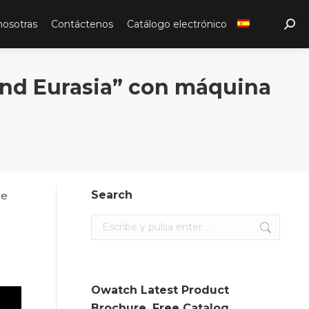
nosotras
Contáctenos
Catálogo electrónico
Sear
nd Eurasia” con máquina
Search
de
Search:
Owatch Latest Product
Brochure. Free Catalog