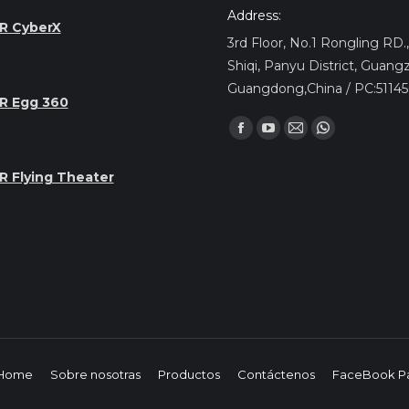
Address:
R CyberX
3rd Floor, No.1 Rongling RD
Shiqi, Panyu District, Guang
Guangdong,China / PC:5114
R Egg 360
Encuéntranos en:
Facebook
YouTube
Mail
Whatsapp
page
page
page
page
R Flying Theater
opens
opens
opens
opens
in
in
in
in
new
new
new
new
window
window
window
window
Home
Sobre nosotras
Productos
Contáctenos
FaceBook P