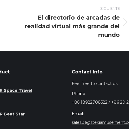
SIGUIENTE
El directorio de arcadas de
realidad virtual más grande del
Entrada
siguiente:
mundo
duct
Contact Info
Feel free to contact us
R Space Travel
Phone
+86 18922708522 / +86 20 
Email:
R Beat Star
sales01@stekiamusement.