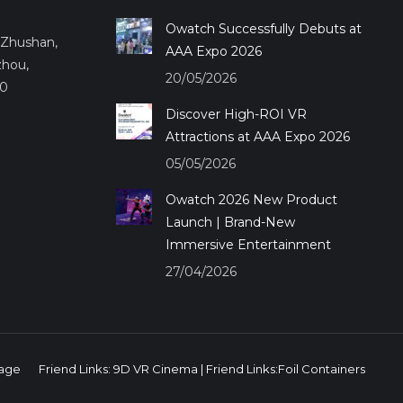
Owatch Successfully Debuts at
.,Zhushan,
AAA Expo 2026
zhou,
20/05/2026
50
Discover High-ROI VR
Attractions at AAA Expo 2026
05/05/2026
Owatch 2026 New Product
Launch | Brand-New
Immersive Entertainment
27/04/2026
age
Friend Links:
9D VR Cinema
| Friend Links:
Foil Containers