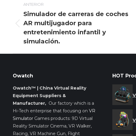
ANTERIOR
entre
Simulador de carreras de coches
AR multijugador para
entradas
Entrada
entretenimiento infantil y
anterior:
simulación.
Owatch
HOT Pro
Owatch™ | China Virtual Reality
V
Equipment Suppliers &
Manufacturer,
Our factory which is a
Hi-Tech enterprise that focusing on
VR
Simulator
Games products: 9D Virtual
V
Reality Simulator Cinema, VR Walker,
Racing, VR Machine Gun, Flight