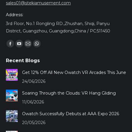
sales01@stekiamusement.com
Address:
3rd Floor, No.1 Rongling RD.,Zhushan, Shiqi, Panyu
District, Guangzhou, Guangdong,China / PC:511450
Trouvez nous sur :
Facebook
YouTube
Mail
Whatsapp
page
page
page
page
Recent Blogs
opens
opens
opens
opens
in
in
in
in
Get 12% Off All New Owatch VR Arcades This June
new
new
new
new
24/06/2026
window
window
window
window
Soaring Through the Clouds: VR Hang Gliding
11/06/2026
Owatch Successfully Debuts at AAA Expo 2026
20/05/2026