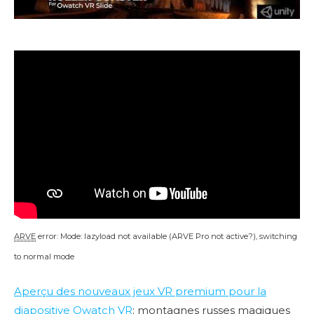
ARVE
error: Mode: lazyload not available (ARVE Pro not active?), switching
to normal mode
Aperçu des nouveaux jeux VR premium pour la
diapositive Owatch VR
: montagnes russes magiques