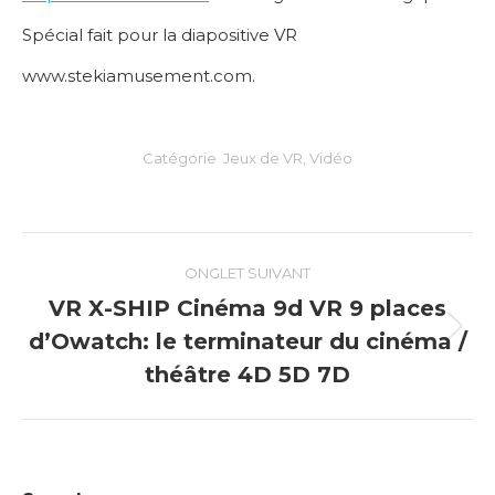
Spécial fait pour la diapositive VR
www.stekiamusement.com.
Catégorie
Jeux de VR
,
Vidéo
Navigation
ONGLET SUIVANT
de
VR X-SHIP Cinéma 9d VR 9 places
d’Owatch: le terminateur du cinéma /
Onglet
commentaire
suivant
théâtre 4D 5D 7D