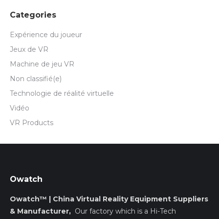
Categories
Expérience du joueur
Jeux de VR
Machine de jeu VR
Non classifié(e)
Technologie de réalité virtuelle
Vidéo
VR Products
Owatch
Owatch™ | China Virtual Reality Equipment Suppliers
& Manufacturer,
Our factory which is a Hi-Tech