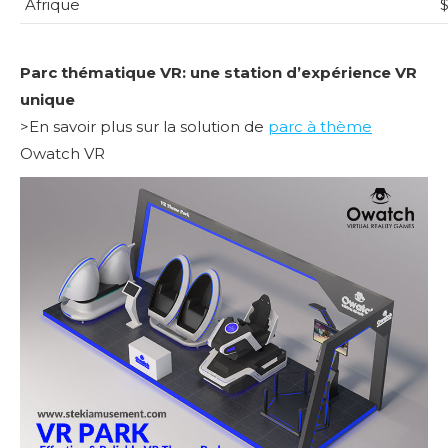
Afrique
$
Parc thématique VR: une station d’expérience VR
unique
>En savoir plus sur la solution de
parc à thème
Owatch VR