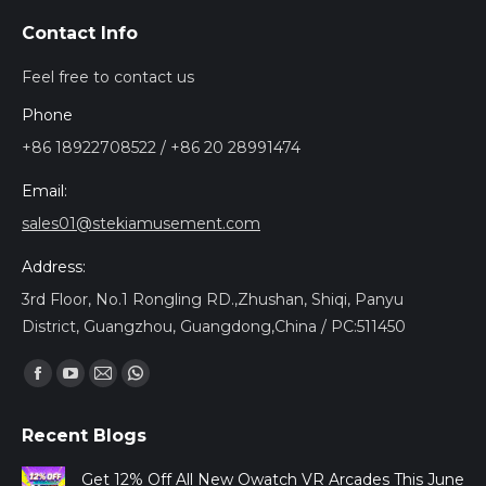
Contact Info
Feel free to contact us
Phone
+86 18922708522 / +86 20 28991474
Email:
sales01@stekiamusement.com
Address:
3rd Floor, No.1 Rongling RD.,Zhushan, Shiqi, Panyu
District, Guangzhou, Guangdong,China / PC:511450
Trouvez nous sur :
Facebook
YouTube
Mail
Whatsapp
page
page
page
page
Recent Blogs
opens
opens
opens
opens
in
in
in
in
Get 12% Off All New Owatch VR Arcades This June