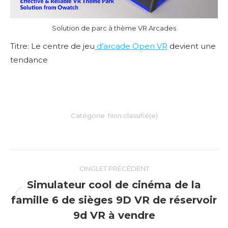
Solution de parc à thème VR Arcades
Titre: Le centre de jeu
d’arcade Open VR
devient une
tendance
Catégorie
Non classifié(e)
Navigation
ONGLET PRÉCÉDENT
de
Simulateur cool de cinéma de la
famille 6 de sièges 9D VR de réservoir
Onglet
commentaire
précédent
9d VR à vendre