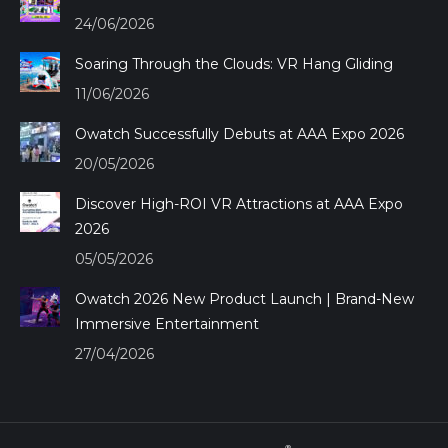
new
new
new
new
24/06/2026
window
window
window
window
Soaring Through the Clouds: VR Hang Gliding
11/06/2026
Owatch Successfully Debuts at AAA Expo 2026
20/05/2026
Discover High-ROI VR Attractions at AAA Expo
2026
05/05/2026
Owatch 2026 New Product Launch | Brand-New
Immersive Entertainment
27/04/2026