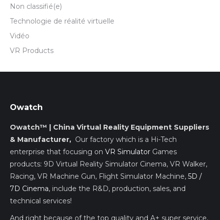
Non classifié(e)
Technologie de réalité virtuelle
Vidéo
VR Products
Owatch
Owatch™ | China Virtual Reality Equipment Suppliers
& Manufacturer,
Our factory which is a Hi-Tech
enterprise that focusing on
VR Simulator
Games
products: 9D Virtual Reality Simulator Cinema, VR Walker,
Racing, VR Machine Gun, Flight Simulator Machine,
5D /
7D Cinema
, include the R&D, production, sales, and
technical services!
And right because of the top quality and A+ super service,