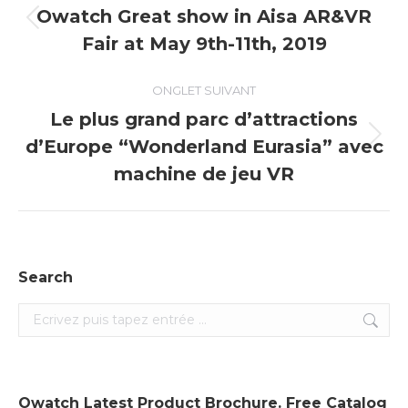
de
Owatch Great show in Aisa AR&VR
Onglet
Fair at May 9th-11th, 2019
commentaire
précédent
ONGLET SUIVANT
Le plus grand parc d’attractions
d’Europe “Wonderland Eurasia” avec
Onglet
suivant
machine de jeu VR
Search
Search:
Owatch Latest Product Brochure. Free Catalog