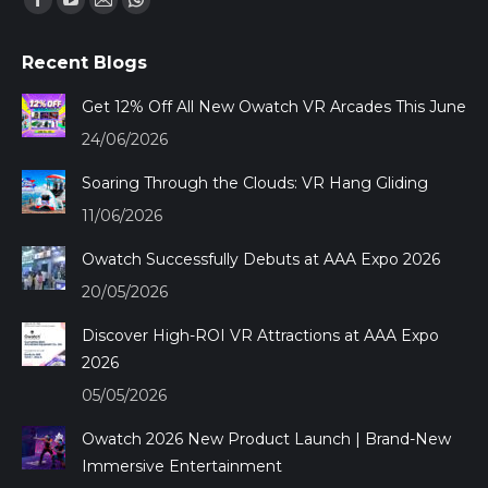
Facebook
YouTube
Mail
Whatsapp
page
page
page
page
Recent Blogs
opens
opens
opens
opens
in
in
in
in
Get 12% Off All New Owatch VR Arcades This June
new
new
new
new
24/06/2026
window
window
window
window
Soaring Through the Clouds: VR Hang Gliding
11/06/2026
Owatch Successfully Debuts at AAA Expo 2026
20/05/2026
Discover High-ROI VR Attractions at AAA Expo
2026
05/05/2026
Owatch 2026 New Product Launch | Brand-New
Immersive Entertainment