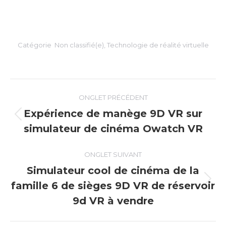
Catégorie
Non classifié(e)
,
Technologie de réalité virtuelle
Navigation
ONGLET PRÉCÉDENT
de
Expérience de manège 9D VR sur
Onglet
simulateur de cinéma Owatch VR
commentaire
précédent
ONGLET SUIVANT
Simulateur cool de cinéma de la
famille 6 de sièges 9D VR de réservoir
Onglet
suivant
9d VR à vendre