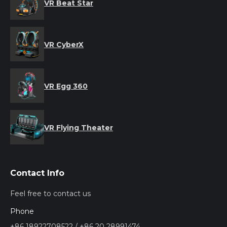
VR Beat Star
VR CyberX
VR Egg 360
VR Flying Theater
Contact Info
Feel free to contact us
Phone
+86 18922708522 / +86 20 28991474