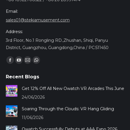
Email:
sales01@stekiamusement.com
Address:
3rd Floor, No.1 Rongling RD.,Zhushan, Shiqi, Panyu
District, Guangzhou, Guangdong,China / PC:511450
Trouvez nous sur :
Facebook
YouTube
Mail
Whatsapp
page
page
page
page
Recent Blogs
opens
opens
opens
opens
in
in
in
in
Get 12% Off All New Owatch VR Arcades This June
new
new
new
new
24/06/2026
window
window
window
window
Soaring Through the Clouds: VR Hang Gliding
11/06/2026
Owatch Successfully Debuts at AAA Expo 2026